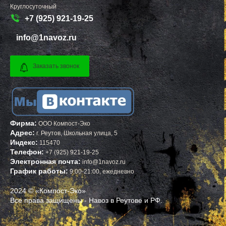
Круглосуточный
+7 (925) 921-19-25
info@1navoz.ru
Заказать звонок
Фирма:
ООО Компост-Эко
Адрес:
г.
Реутов
,
Школьная улица, 5
Индекс:
115470
Телефон:
+7 (925) 921-19-25
Электронная почта:
info@1navoz.ru
График работы:
9:00-21:00, ежедневно
2024 © «Компост-Эко»
Все права защищены - Навоз в Реутове и РФ.