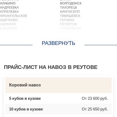
АЛАБИНО
ВОЛГОДОНСК
АНДРЕЕВКА
ТИХОРЕЦК
АПРЕЛЕВКА
КИНГИСЕПП
АРХАНГЕЛЬСКОЕ
ТИМАШЕВСК
АШИТКОВО
ГАТЧИНА
АШУКИНО
ПЕТЕРГОФ
БАКШЕЕВО
ГУЛЬКЕВИЧИ
БАЛАШИХА
ВЫКСА
БАРВИХА
БЕРЕЗОВСКИЙ
БАРЫБИНО
ВЫБОРГ
БЕЛООЗЕРСКИЙ
ТУАПСЕ
БЕЛООМУТ
ЗИМА
БЕЛЫЕ СТОЛБЫ
БРАТСК
БОГОРОДСКОЕ
СЕВЕРОДВИНСК
БОЛЬШИЕ ВЯЗЕМЫ
БАЛАКОВО
БОЛЬШИЕ ДВОРЫ
ПРАЙС-ЛИСТ НА НАВОЗ В РЕУТОВЕ
НАХОДКА
БОЛЬШОЕ БУНЬКОВО
КОЛПИНО
БОРОДИНО
ЕЙСК
БОТАКОВО
ВОЛЖСК
БРОННИЦЫ
НОВЫЙ УРЕНГОЙ
Коровий навоз
БУРЦЕВО
ЛЮБИМ
БУТОВО
ОСТРОВ
БЫКОВО
АЗОВ
5 кубов в кузове
От 23 600 руб.
БЫЛОВО
ЛАБИНСК
ВАЛУЕВО
КСТОВО
ВАТУТИНКИ
ЧАЙКОВСКИЙ
10 кубов в кузове
От 25 650 руб.
ВЕРБИЛКИ
НОВОЧЕРКАССК
ВЕРЕЙКА
МИАСС