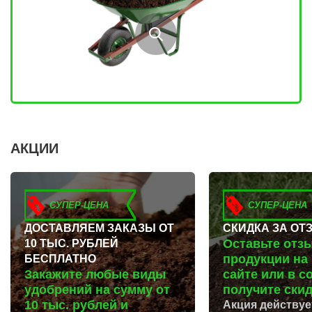
ЛУКИНО
КУРГАНИНСК
ЛУНЕВО
ЩЕКИНО
ЛУХОВИЦЫ
ДИМИТРОВГРАД
ЛЫТКАРИНО
СИМ
ЛЬВОВСКИЙ
МАЛОЯРОСЛАВЕЦ
ЛЮБЕРЦЫ
МАРИИНСК
ЛЮБУЧАНЫ
МИНУСИНСК
МАЛАХОВКА
ВЕРХНЯЯ ПЫШМА
МАЛИНО
РОССОШЬ
МАМЫРИ
УСТЬ ЛАБИНСК
МАРФИНО
КОМСОМОЛЬСК
МЕНДЕЛЕЕВО
РЖЕВ
МЕШКОВО
АЛЕКСЕЕВКА
АКЦИИ
МЕЩЕРИНО
ВЯЗЬМА
МИХНЕВО
ИШИМ
МИШЕРОНСКИЙ
ПОКРОВ
МОЖАЙСК
ЗЕЛЕНОДОЛЬСК
МОЛОДЕЖНЫЙ
ЛИВНЫ
СУПЕР-ЦЕНА
СУПЕР-ЦЕНА
МОЛОКОВО
БОБРОВ
МОНИНО
ЛИСКИ
ДОСТАВЛЯЕМ ЗАКАЗЫ ОТ
СКИДКА ЗА ОТ
МОСКОВСКИЙ
КУЗНЕЦК
Оставьте отз
10 ТЫС. РУБЛЕЙ
МУХАНОВО
БАЛАШОВ
МЫТИЩИ
ВЫШНИЙ ВОЛОЧЕК
продукции на
БЕСПЛАТНО
НАРО-ФОМИНСК
БЕЛОЯРСКИЙ
Закажите любые виды
сайте или в с
НАХАБИНО
ГУСЬ ХРУСТАЛЬНЫЙ
НЕКРАСОВКА
ИЗБЕРБАШ
удобрений на сумму от
получите скид
НЕКРАСОВСКИЙ
НАЗРАНЬ
10 тыс. рублей и
Акция действуе
НЕМЧИНОВКА
АБИНСК