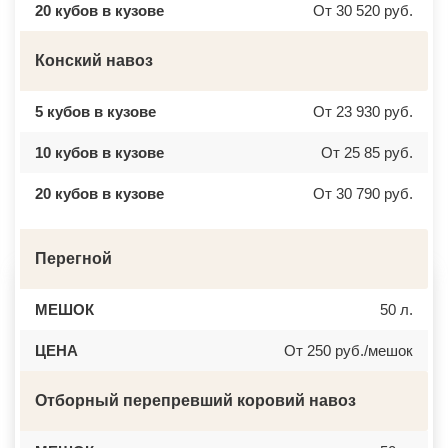
20 кубов в кузове
От 30 520 руб.
ВЕРЕЯ
НАЛЬЧИК
ВЕРХНЕЕ МЯЧКОВО
УССУРИЙСК
ВЕРХОВЬЕ
КАМЕНСК ШАХТИНСКИЙ
Конский навоз
ВИДНОЕ
КРАСНОЕ СЕЛО
ВИШНЯКОВСКИЕ ДАЧИ
ОРСК
ВЛАСЬЕВО
БЕРЕЗНИКИ
ВНУКОВО
ЯКУТСК
5 кубов в кузове
От 23 930 руб.
ВОЛОКОЛАМСК
КАМЕНСК УРАЛЬСКИЙ
ВОРОНОВО
БАЛАБАНОВО
10 кубов в кузове
От 25 85 руб.
ВОСКРЕСЕНСК
ВОЛОСОВО
ВОСТОЧНЫЙ
СЕРТОЛОВО
ВОСТРЯКОВО
ПЕРВОУРАЛЬСК
20 кубов в кузове
От 30 790 руб.
ВОСХОД
КИНЕЛЬ
ВЫСОКОВСК
НЕФТЕКАМСК
ГАЗОПРОВОД
БОГОРОДСК
ГЛАГОЛЕВО
АРТЕМ
Перегной
ГЛЕБОВСКИЙ
ГОРЯЧИЙ КЛЮЧ
ГОЛИЦИНО
БОРОВИЧИ
ГОРКИ ЛЕНИНСКИЕ
ХАНТЫ МАНСИЙСК
МЕШОК
50 л.
ГОРКИ-10
ДМИТРИЕВ
ДАВЫДОВО
ПЕТРОПАВЛОВСК КАМЧАТСКИЙ
ДЕДЕНЕВО
ЦЕНА
АПШЕРОНСК
От 250 руб./мешок
ДЕДОВСК
ВЕЛИКИЕ ЛУКИ
ДЕМИХОВО
ЛОМОНОСОВ
ДЗЕРЖИНСКИЙ
НИЖНЕКАМСК
Отборный перепревший коровий навоз
ДМИТРОВ
КАСПИЙСК
ДОЛГОПРУДНЫЙ
АЧИНСК
ДОМОДЕДОВО
ЧЕРКЕССК