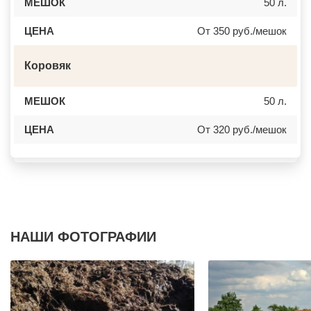
МЕШОК
50 л.
ДОРОХОВО
ЖЕЛЕЗНОГОРСК
ДРЕЗНА
АСБЕСТ
ЦЕНА
От 350 руб./мешок
ДРУЖБА
БОРИСОГЛЕБСК
ДУБКИ
БУЗУЛУК
ДУБНА
ЕССЕНТУКИ
ДУБОВАЯ РОЩА
Коровяк
КАНСК
ЕГОРЬЕВСК
ТОСНО
ЖЕЛЕЗНОДОРОЖНЫЙ
ЭЛИСТА
ЖИЛЕВО
ХАСАВЮРТ
МЕШОК
50 л.
ЖУКОВСКИЙ
УХТА
ЗАГОРЯНСКИЙ
НОРИЛЬСК
ЦЕНА
От 320 руб./мешок
ЗАПРУДНЯ
РЕЖ
ЗАРАЙСК
НОВОАЛТАЙСК
ЗАРЕЧЬЕ
НЕВИННОМЫССК
ЗВЕНИГОРОД
ГОРНО АЛТАЙСК
ЗЕЛЕНОГРАД
КИНЕШМА
ЗЕЛЕНОГРАДСКИЙ
СЕРОВ
ЗНАМЯ ОКТЯБРЯ
АЛЬМЕТЬЕВСК
ИВАНТЕЕВКА
ГРОЗНЫЙ
ИКША
ЗЛАТОУСТ
ИСТРА
НОВОЧЕБОКСАРСК
НАШИ ФОТОГРАФИИ
КАЛИНИНЕЦ
МИРНЫЙ
КАШИРА
ГЕОРГИЕВСК
КИЕВСКИЙ
НОВОКУЙБЫШЕВСК
КЛИМОВСК
МИНЕРАЛЬНЫЕ ВОДЫ
КЛИН
ЕЛАБУГА
КЛЯЗЬМА
ЕЛЕЦ
КНУТОВО
ПАВЛОВО