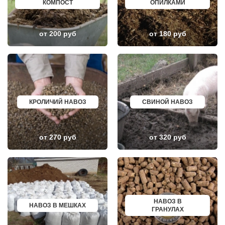
КОМПОСТ
ОПИЛКАМИ
СТАРЫЙ ОСКОЛ
УРЖУМ
ЧИТА
ЛЕБЕДЯНЬ
КОВРОВ
ЛЫСКОВО
СЫКТЫВКАР
КАЛАЧИНСК
от 200 руб
от 180 руб
ТАРА
СОРОЧИНСК
ГЕЛЕНДЖИК
ГОРНОЗАВОДСК
ЙОШКАР ОЛА
ВЕРХНИЙ ТАГИЛ
НИЖНИЙ ТАГИЛ
КАРПИНСК
АБАКАН
БЕЛЕВ
ТАГАНРОГ
ДОНСКОЙ
ШАХТЫ
СТАРОДУБ
ОСА
БУТУРЛИНОВКА
КРОЛИЧИЙ НАВОЗ
СВИНОЙ НАВОЗ
ВОЛЖСКИЙ
ТАЙШЕТ
СУРГУТ
ГВАРДЕЙСК
КУРГАН
СУХИНИЧИ
КРЫМСК
ОСИННИКИ
АЛЕКСАНДРОВ
МОРОЗОВСК
от 270 руб
от 320 руб
ЭНГЕЛЬС
АЛАПАЕВСК
МАГНИТОГОРСК
ИЗОБИЛЬНЫЙ
БЛАГОВЕЩЕНСК
МОРШАНСК
ОБНИНСК
БУГУЛЬМА
КОЛА
БУИНСК
КИРОВСК
ЛИХОСЛАВЛЬ
СВОБОДНЫЙ
СУВОРОВ
БОР
СНЕЖИНСК
НАВОЗ В
НАВОЗ В МЕШКАХ
ПАВЛОВСК
ТЫНДА
ГРАНУЛАХ
ВЛАДИКАВКАЗ
БИРЮЧ
ЮЖНО САХАЛИНСК
НОВЫЙ ОСКОЛ