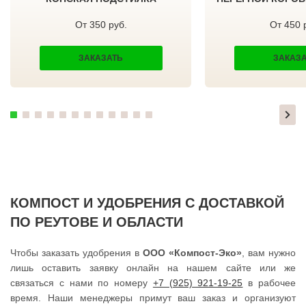
ТИШКОВО
ВЕРЕЩАГИНО
ТОМИЛИНО
ГУБАХА
От 350 руб.
От 450 
ТРОИЦК
УЗЛОВАЯ
ТРОИЦКОЕ
САЛЕХАРД
ТУГОЛЕССКИЙ БОР
ПРОКОПЬЕВСК
ЗАКАЗАТЬ
ЗАКАЗ
ТУПИКОВО
СЕМЕНОВ
ТУЧКОВО
СТАРАЯ РУССА
УВАРОВКА
КРАСНОКАМСК
УДЕЛЬНАЯ
АПАТИТЫ
УЗУНОВО
БАЛАХНА
УСПЕНСКОЕ
МИЛЛЕРОВО
ФИРСАНОВКА
НОВОУРАЛЬСК
ФОМИНСКОЕ
ТАЛИЦА
ФОСФОРИТНЫЙ
ИНКЕРМАН
ФРЯЗИНО
ЯЛУТОРОВСК
ФРЯНОВО
КОПЕЙСК
ХИМКИ
САТКА
ХОРЛОВО
АХТУБИНСК
КОМПОСТ И УДОБРЕНИЯ С ДОСТАВКОЙ
ХОТЬКОВО
ИШИМБАЙ
ЧЕРЕПОВО
БИРОБИДЖАН
ПО РЕУТОВЕ И ОБЛАСТИ
ЧЕРКИЗОВО
ШАРЫПОВО
ЧЕРНОГОЛОВКА
ВАЛДАЙ
ЧЕРНОЕ
КУЙБЫШЕВ
Чтобы заказать удобрения в
ООО «Компост-Эко»
, вам нужно
ЧЕРУСТИ
СОЛИКАМСК
лишь оставить заявку онлайн на нашем сайте или же
ЧЕХОВ
РОСЛАВЛЬ
ШАРАПОВО
ЗАВОДОУКОВСК
связаться с нами по номеру
+7 (925) 921-19-25
в рабочее
ШАТУРА
ЮЖНОУРАЛЬСК
время. Наши менеджеры примут ваш заказ и организуют
ШАТУРТОРФ
ДЮРТЮЛИ