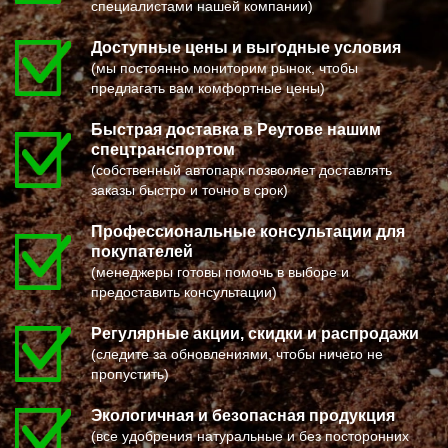
специалистами нашей компании)
ПОСЕЛОК БОЛЬШЕВИК
МЕЛЕУЗ
ПОСЕЛОК ВОЛОДАРСКОГО
КОЛЬЧУГИНО
ПОСЕЛОК ВОРОВСКОГО
КАМЫШИН
Доступные цены и выгодные условия
ПОСЕЛОК ИМ. ЦЮРУПЫ
ТИХВИН
(мы постоянно мониторим рынок, чтобы
ПОСЕЛОК ЛЕСНЫЕ ПОЛЯНЫ
НОВОШАХТИНСК
предлагать вам комфортные цены)
ПОСЕЛОК ЛМС
ВОЛЬСК
МОСРЕНТГЕН
КОНАКОВО
ПРАВДИНСКИЙ
САРАПУЛ
Быстрая доставка в Реутове нашим
ПРИВОКЗАЛЬНЫЙ
КОМСОМОЛЬСК НА АМУРЕ
спецтранспортом
ПРОЛЕТАРСКИЙ
КИЗИЛЮРТ
(собственный автопарк позволяет доставлять
ПРОТВИНО
МИХАЙЛОВСК
ПТИЧНОЕ
ПЕТУШКИ
заказы быстро и точно в срок)
ПУЧКОВО
ПРИМОРСКО АХТАРСК
ПУШКИНО
ЛЕСОСИБИРСК
Профессиональные консультации для
ПУЩИНО
БУДЕННОВСК
покупателей
РАДОВИЦКИЙ
КАЛЯЗИН
РАЗВИЛКА
ГЛАЗОВ
(менеджеры готовы помочь в выборе и
РАМЕНСКОЕ
РУБЦОВСК
предоставить консультации)
РАССУДОВО
ГУБКИН
РАСТОРОПОВО
КЛИНЦЫ
Регулярные акции, скидки и распродажи
РЕММАШ
УСМАНЬ
РЕУТОВ
КУНГУР
(следите за обновлениями, чтобы ничего не
РЕЧИЦЫ
КАЧКАНАР
пропустить)
РЕШЕТНИКОВО
КОЗЕЛЬСК
РЖАВКИ
ШАРЬЯ
РОГАЧЕВО
ЧИСТОПОЛЬ
Экологичная и безопасная продукция
РОГОЗИНО
ЕФРЕМОВ
(все удобрения натуральные и без посторонних
РОДНИКИ
ЧЕРНЯХОВСК