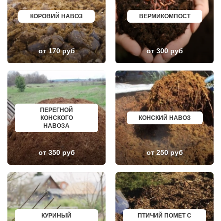
ТАМБОВ
ОЛЕНЕГОРСК
ОРЕНБУРГ
ЛЫСЬВА
КОРОВИЙ НАВОЗ
ВЕРМИКОМПОСТ
КЕМЕРОВО
НЕРЮНГРИ
КАЛУГА
АРСК
МАХАЧКАЛА
УДОМЛЯ
СМОЛЕНСК
АМУРСК
от 170 руб
от 300 руб
ЧЕБОКСАРЫ
ЧЕБАРКУЛЬ
ВОЛОГДА
НОЯБРЬСК
ВЛАДИВОСТОК
ГОРОХОВЕЦ
ОРЁЛ
КАЛАЧ
АСТРАХАНЬ
БАЛТИЙСК
ОРЛОВ
ЛЮДИНОВО
КОСТРОМА
МЕЩОВСК
ПСКОВ
ЕЛИЗОВО
ПЕРЕГНОЙ
ВЕЛИКИЙ НОВГОРОД
КИСЕЛЕВСК
КОНСКОГО
КОНСКИЙ НАВОЗ
НАБЕРЕЖНЫЕ ЧЕЛНЫ
БОГОТОЛ
НАВОЗА
МУРМАНСК
РУЗАЕВКА
АРХАНГЕЛЬСК
БУГУРУСЛАН
САРАНСК
АРТЕМОВСКИЙ
от 350 руб
от 250 руб
ПЕТРОЗАВОДСК
КРАСНОТУРЬИНСК
ОТРАДНЫЙ
СЕВЕРСК
ЧЕРЕПОВЕЦ
ВЕНЕВ
ОБЬ
БЕЛОКУРИХА
НОВОКУЗНЕЦК
КОРЯЖМА
ПЯТИГОРСК
ЮРЬЕВ-ПОЛЬСКИЙ
ОТРАДНОЕ
ФУРМАНОВ
УЛАН УДЭ
НИЖНЕУДИНСК
КУРИНЫЙ
ПТИЧИЙ ПОМЕТ С
СОВЕТСКИЙ
ШЕЛЕХОВ