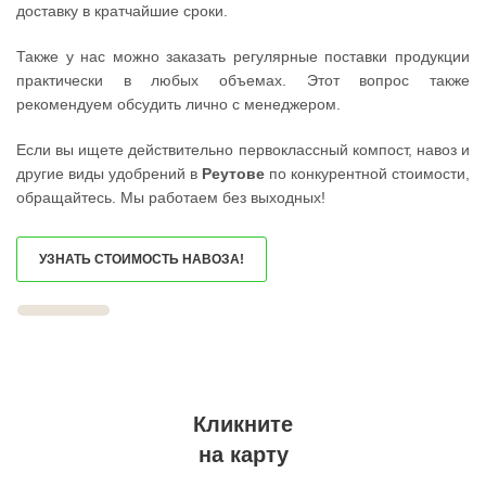
доставку в кратчайшие сроки.
ШАХОВСКАЯ
УЧАЛЫ
ШЕРЕМЕТЬЕВСКИЙ
ВАЛУЙКИ
ШИШКИН ЛЕС
УРЮПИНСК
Также у нас можно заказать регулярные поставки продукции
ЩЕЛКОВО
ЧАПЛЫГИН
практически в любых объемах. Этот вопрос также
ЩЕРБИНКА
МОНЧЕГОРСК
ЭЛЕКТРОГОРСК
БЕЛИНСКИЙ
рекомендуем обсудить лично с менеджером.
ЭЛЕКТРОИЗОЛЯТОР
ПОХВИСТНЕВО
ЭЛЕКТРОСТАЛЬ
РАССКАЗОВО
Если вы ищете действительно первоклассный компост, навоз и
ЭЛЕКТРОУГЛИ
МЕГИОН
ЮБИЛЕЙНЫЙ
ТОПКИ
другие виды удобрений в
Реутове
по конкурентной стоимости,
ЮПИТЕР
ЗЕЛЕНОГОРСК
обращайтесь. Мы работаем без выходных!
ЯКОВЛЕВСКОЕ
ДМИТРОВСК
ЯХРОМА
СКОПИН
АНАПА
МАРКС
ЕКАТЕРИНБУРГ
ПЕТРОВСК
УЗНАТЬ СТОИМОСТЬ НАВОЗА!
КРАСНОДАР
ЗЕЛЕНОКУМСК
НОВОСИБИРСК
НУРЛАТ
ВОРОНЕЖ
ЗУБЦОВ
ИРКУТСК
САЯНОГОРСК
РОСТОВ
АША
САМАРА
ОНЕГА
НЕЯ
БЕЛОРЕЦК
ВОЛГОГРАД
СИБАЙ
НИЖНИЙ НОВГОРОД
СОВЕТСК
Кликните
КРАСНОЯРСК
КОНДРОВО
ЧЕЛЯБИНСК
ТАШТАГОЛ
на карту
УФА
УСИНСК
САНКТ-ПЕТЕРБУРГ
НОВОТРОИЦК