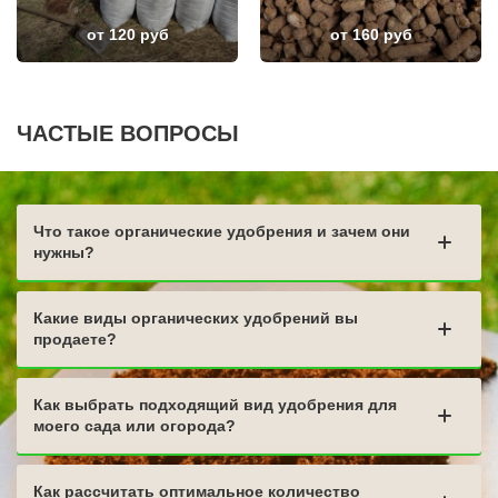
ДЕРБЕНТ
ВЕЛИКИЙ УСТЮГ
АНГАРСК
НИКОЛЬСК
от 120 руб
от 160 руб
СТЕРЛИТАМАК
ЛЕНИНСК-КУЗНЕЦКИЙ
ГРЯЗИ
НАЗАРОВО
ДНО
ЛОДЕЙНОЕ ПОЛЕ
ТЕМРЮК
МАГАДАН
ЛУГА
КРАСНОСЛОБОДСК
ЧАСТЫЕ ВОПРОСЫ
БАТАЙСК
БОЛОТНОЕ
МАЙКОП
НИЖНИЙ ЛОМОВ
РЫБИНСК
СЕРДОБСК
СЛАВЯНСК НА КУБАНИ
КРАСНЫЙ СУЛИН
ТУЙМАЗЫ
КРОНШТАДТ
МУРОМ
РТИЩЕВО
Что такое органические удобрения и зачем они
СЫЗРАНЬ
КАМЫШЛОВ
нужны?
ПУШКИН
НИЖНЯЯ ТУРА
ВСЕВОЛОЖСК
ГЛИНКА
АРЗАМАС
ЛЕНИНОГОРСК
АРМАВИР
БОГОРОДИЦК
Какие виды органических удобрений вы
СЛАНЦЫ
ЧЕРНОГОРСК
продаете?
ПЛАСТ
Как выбрать подходящий вид удобрения для
моего сада или огорода?
Как рассчитать оптимальное количество