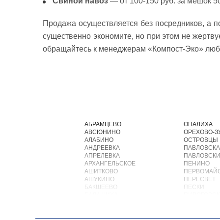
Свиной навоз
— от 100-150 руб. за мешок 50
Продажа осуществляется без посредников, а п
существенно экономите, но при этом не жертву
обращайтесь к менеджерам «Компост-Эко» люб
АБРАМЦЕВО
ОПАЛИХА
АВСЮНИНО
ОРЕХОВО-З
АЛАБИНО
ОСТРОВЦЫ
АНДРЕЕВКА
ПАВЛОВСКА
АПРЕЛЕВКА
ПАВЛОВСКИ
АРХАНГЕЛЬСКОЕ
ПЕНИНО
АШИТКОВО
ПЕРВОМАЙ
АШУКИНО
ПЕРЕСВЕТ
БАКШЕЕВО
ПЕСКИ
БАЛАШИХА
ПИРОГОВС
БАРВИХА
ПОВАРОВО
БАРЫБИНО
ПОДОЛЬСК
БЕЛООЗЕРСКИЙ
ПОЛУШКИН