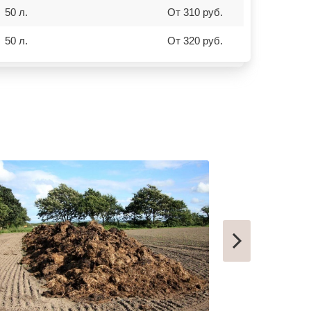
ОНЕГА
50 л.
От 310 руб.
БЕЛОРЕЦК
СИБАЙ
50 л.
От 320 руб.
СОВЕТСК
КОНДРОВО
ТАШТАГОЛ
УСИНСК
НОВОТРОИЦК
ЗАРЕЧНЫЙ
НЫТВА
АРАМИЛЬ
КОТОВО
ФРОЛОВО
СЕМИЛУКИ
УСТЬ-КУТ
СЛОБОДСКОЙ
ПИКАЛЕВО
К
КОВЫЛКИНО
ПОЛЯРНЫЙ
ЫЙ
КУЛЕБАКИ
СЕРГАЧ
ПОРХОВ
РЫБНОЕ
АТКАРСК
ЕРШОВ
ГУБКИНСКИЙ
ЗАРИНСК
НОВОЗЫБКОВ