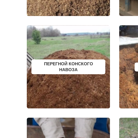
КРАСНОАРМЕЙСК
ШАТУРА
КРАСНОГОРСК
ШАТУРТОРФ
КРАСНОЗАВОДСК
ШАХОВСКА
КРАСНОЗНАМЕНСК
ШЕРЕМЕТЬ
КРАТОВО
ШИШКИН Л
КРЮКОВО
ЩЕЛКОВО
КУБИНКА
ЩЕРБИНКА
КУПАВНА
ЭЛЕКТРОГО
КУРОВСКОЕ
ЭЛЕКТРОИЗ
ЛЕСНОЙ
ЭЛЕКТРОСТ
ЛЕТОВО
ЭЛЕКТРОУГ
ЛИКИНО-ДУЛЕВО
ЮБИЛЕЙН
ЛОБАНОВО
ЮПИТЕР
ПЕРЕГНОЙ КОНСКОГО
ЛОБНЯ
ЯКОВЛЕВС
НАВОЗА
ЛОПАТИНСКИЙ
ЯХРОМА
ЛОСИНО-ПЕТРОВСКИЙ
АНАПА
ЛОТОШИНО
ЕКАТЕРИНБ
ЛУКИНО
КРАСНОДАР
ЛУНЕВО
НОВОСИБИ
ЛУХОВИЦЫ
ВОРОНЕЖ
ЛЫТКАРИНО
ИРКУТСК
ЛЬВОВСКИЙ
РОСТОВ
ЛЮБЕРЦЫ
САМАРА
ЛЮБУЧАНЫ
НЕЯ
МАЛАХОВКА
ВОЛГОГРАД
МАЛИНО
НИЖНИЙ Н
МАМЫРИ
КРАСНОЯР
МАРФИНО
ЧЕЛЯБИНС