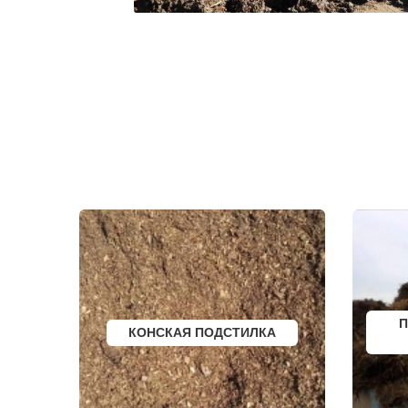
ЗАПРУДНЯ
ТЕКСТИЛЬ
ЗАРАЙСК
ТЕМПЫ
ЗАРЕЧЬЕ
ТИШКОВО
ЗВЕНИГОРОД
ТОМИЛИНО
ЗЕЛЕНОГРАД
ТРОИЦК
ЗЕЛЕНОГРАДСКИЙ
ТРОИЦКОЕ
ЗНАМЯ ОКТЯБРЯ
ТУГОЛЕССК
ИВАНТЕЕВКА
ТУПИКОВО
ИКША
ТУЧКОВО
ИСТРА
УВАРОВКА
КАЛИНИНЕЦ
УДЕЛЬНАЯ
КАШИРА
УЗУНОВО
КИЕВСКИЙ
УСПЕНСКО
КЛИМОВСК
ФИРСАНОВ
КЛИН
ФОМИНСКО
КЛЯЗЬМА
ФОСФОРИТ
КНУТОВО
ФРЯЗИНО
КОЖИНО
ФРЯНОВО
КОКОШКИНО
ХИМКИ
КОЛЮБАКИНО
ХОРЛОВО
КОММУНАРКА
ХОТЬКОВО
КОНСТАНТИНОВО
ЧЕРЕПОВО
П
КОНСКАЯ ПОДСТИЛКА
КОРЕНЕВО
ЧЕРКИЗОВО
КОРОЛЕВ
ЧЕРНОГОЛО
КОСИНО
ЧЕРНОЕ
КОТЕЛЬНИКИ
ЧЕРУСТИ
КРАСКОВО
ЧЕХОВ
КРАСНАЯ ПАХРА
ШАРАПОВО