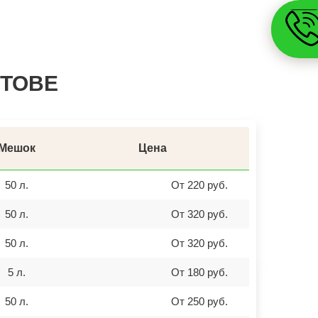
ШАРЫПОВО
ВАЛДАЙ
КУЙБЫШЕВ
СОЛИКАМСК
РОСЛАВЛЬ
ЗАВОДОУКОВСК
УТОВЕ
ЮЖНОУРАЛЬСК
ДЮРТЮЛИ
УЧАЛЫ
ВАЛУЙКИ
УРЮПИНСК
ЧАПЛЫГИН
МОНЧЕГОРСК
Мешок
Цена
БЕЛИНСКИЙ
ПОХВИСТНЕВО
РАССКАЗОВО
50 л.
От 220 руб.
МЕГИОН
ТОПКИ
50 л.
От 320 руб.
ЗЕЛЕНОГОРСК
ДМИТРОВСК
СКОПИН
50 л.
От 320 руб.
МАРКС
ПЕТРОВСК
ЗЕЛЕНОКУМСК
5 л.
От 180 руб.
НУРЛАТ
ЗУБЦОВ
50 л.
От 250 руб.
САЯНОГОРСК
АША