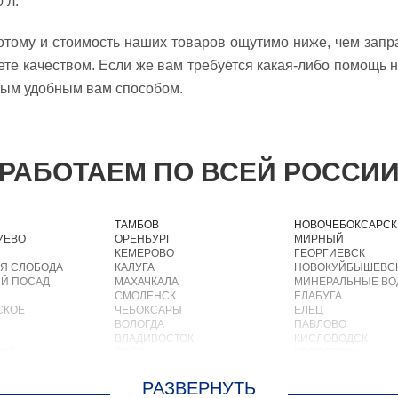
 л.
отому и стоимость наших товаров ощутимо ниже, чем зап
ете качеством. Если же вам требуется какая-либо помощь 
ым удобным вам способом.
РАБОТАЕМ ПО ВСЕЙ РОССИ
ТАМБОВ
НОВОЧЕБОКСАРСК
УЕВО
ОРЕНБУРГ
МИРНЫЙ
КЕМЕРОВО
ГЕОРГИЕВСК
Я СЛОБОДА
КАЛУГА
НОВОКУЙБЫШЕВС
Й ПОСАД
МАХАЧКАЛА
МИНЕРАЛЬНЫЕ В
СМОЛЕНСК
ЕЛАБУГА
СКОЕ
ЧЕБОКСАРЫ
ЕЛЕЦ
ВОЛОГДА
ПАВЛОВО
ВЛАДИВОСТОК
КИСЛОВОДСК
КИЙ
ОРЁЛ
КРОПОТКИН
АСТРАХАНЬ
УСОЛЬЕ
ОРЛОВ
НИЖНЕВАРТОВСК
О
КОСТРОМА
КОРЕНОВСК