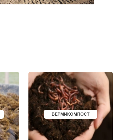
КИРИЛЛОВ
ЕССКИЙ
БОГУЧАР
БОРОВСК
МЕДЫНЬ
СОРТАВАЛА
КАЛТАН
ЮРГА
ВЯТСКИЕ ПОЛЯНЫ
ОЛЕНЕГОРСК
ЛЫСЬВА
И
НЕРЮНГРИ
АРСК
УДОМЛЯ
АМУРСК
ЧЕБАРКУЛЬ
НОЯБРЬСК
ГОРОХОВЕЦ
КАЛАЧ
БАЛТИЙСК
ЛЮДИНОВО
МЕЩОВСК
ЕЛИЗОВО
ВЕРМИКОМПОСТ
КИСЕЛЕВСК
БОГОТОЛ
РУЗАЕВКА
БУГУРУСЛАН
АРТЕМОВСКИЙ
КРАСНОТУРЬИНСК