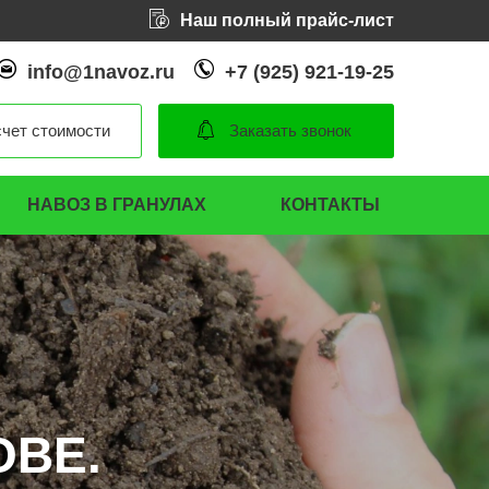
Наш полный прайс-лист
info@1navoz.ru
+7 (925) 921-19-25
чет стоимости
Заказать звонок
НАВОЗ В ГРАНУЛАХ
КОНТАКТЫ
ОВЕ.
ОВЕ.
ОВЕ.