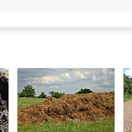
СУРГУТ
МАРИИНСК
КУРГАН
МИНУСИНСК
ЕНО
КРЫМСК
ВЕРХНЯЯ ПЫШМА
АЛЕКСАНДРОВ
РОССОШЬ
ЭНГЕЛЬС
УСТЬ ЛАБИНСК
МАГНИТОГОРСК
КОМСОМОЛЬСК
КИЙ
БЛАГОВЕЩЕНСК
РЖЕВ
СКИЙ
ОБНИНСК
АЛЕКСЕЕВКА
КОЛА
ВЯЗЬМА
КИРОВСК
ИШИМ
СВОБОДНЫЙ
ПОКРОВ
ОСАД
БОР
ЗЕЛЕНОДОЛЬСК
ЫЕ ПРУДЫ
ПАВЛОВСК
ЛИВНЫ
ВЛАДИКАВКАЗ
БОБРОВ
КОВСКИЙ
ЮЖНО САХАЛИНСК
ЛИСКИ
ДЕРБЕНТ
КУЗНЕЦК
ГОРСК
АНГАРСК
БАЛАШОВ
СТЕРЛИТАМАК
ВЫШНИЙ ВОЛОЧЕ
ГРЯЗИ
БЕЛОЯРСКИЙ
ДНО
ГУСЬ ХРУСТАЛЬН
ПАВНА
ТЕМРЮК
ИЗБЕРБАШ
ЛУГА
НАЗРАНЬ
РОДОК
БАТАЙСК
АБИНСК
Я
МАЙКОП
ПЕРЕВОЗ
РЫБИНСК
ИСКИТИМ
СЛАВЯНСК НА КУБАНИ
СЫСЕРТЬ
ТУЙМАЗЫ
КЫЗЫЛ
МУРОМ
МИХАЙЛОВКА