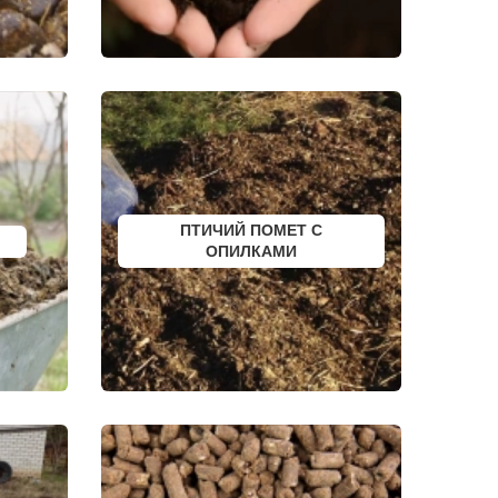
СЕВЕРСК
ВЕНЕВ
БЕЛОКУРИХА
 АМУРЕ
КОРЯЖМА
ЮРЬЕВ-ПОЛЬСКИЙ
ФУРМАНОВ
НИЖНЕУДИНСК
РСК
ШЕЛЕХОВ
УРЖУМ
ЛЕБЕДЯНЬ
ЛЫСКОВО
КАЛАЧИНСК
СОРОЧИНСК
ПТИЧИЙ ПОМЕТ С
ГОРНОЗАВОДСК
ОПИЛКАМИ
ВЕРХНИЙ ТАГИЛ
КАРПИНСК
БЕЛЕВ
ДОНСКОЙ
СТАРОДУБ
БУТУРЛИНОВКА
ТАЙШЕТ
ГВАРДЕЙСК
СУХИНИЧИ
ОСИННИКИ
МОРОЗОВСК
АЛАПАЕВСК
ИЗОБИЛЬНЫЙ
МОРШАНСК