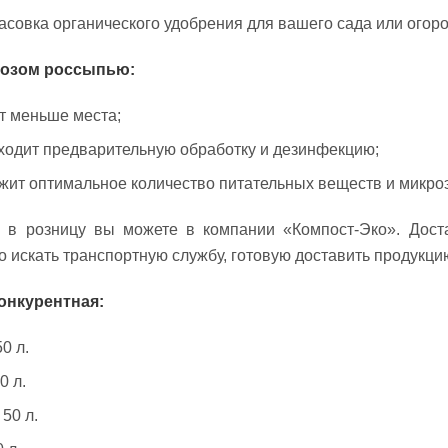
асовка органического удобрения для вашего сада или огоро
возом россыпью:
ет меньше места;
роходит предварительную обработку и дезинфекцию;
ржит оптимальное количество питательных веществ и микро
 в розницу вы можете в компании «Компост-Эко». Дост
о искать транспортную службу, готовую доставить продукци
онкурентная:
0 л.
0 л.
50 л.