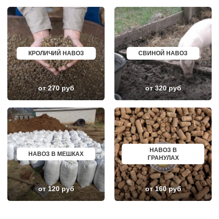
НИЖНЕЕ ВАЛУЕВО
ПЕРЕВОЗ
НОВИНКИ
ИСКИТИМ
НОВОБРАТЦЕВСКИЙ
СЫСЕРТЬ
НОВОИВАНОВСКОЕ
КЫЗЫЛ
НОВОПЕТРОВСКОЕ
МИХАЙЛОВКА
НОВОПОДРЕЗКОВО
АКСАЙ
КРОЛИЧИЙ НАВОЗ
СВИНОЙ НАВОЗ
НОВОСИНЬКОВО
ПЕРЕСЛАВЛЬ ЗАЛЕССКИЙ
НОГИНСК
ЖУКОВ
ОБОЛЕНСК
КУРЧАТОВ
ОБУХОВО
УГЛИЧ
ОДИНЦОВО
ШЕБЕКИНО
от 270 руб
от 320 руб
ОЖЕРЕЛЬЕ
БЕЛОВО
ОКТЯБРЬСКИЙ
СОКОЛ
ОПАЛИХА
ОЗЕРСК
ОРЕХОВО-ЗУЕВО
ОКТЯБРЬСК
ОСТРОВЦЫ
КИМРЫ
ПАВЛОВСКАЯ СЛОБОДА
КОТЛАС
ПАВЛОВСКИЙ ПОСАД
УСТЬ ИЛИМСК
ПЕНИНО
ШАДРИНСК
НАВОЗ В
НАВОЗ В МЕШКАХ
ПЕРВОМАЙСКОЕ
ДАНКОВ
ГРАНУЛАХ
ПЕРЕСВЕТ
МИЧУРИНСК
ПЕСКИ
ВЯЗНИКИ
ПИРОГОВСКИЙ
ГОРОДЕЦ
ПОВАРОВО
САСОВО
от 120 руб
от 160 руб
ПОДОЛЬСК
СУХОЙ ЛОГ
ПОЛУШКИНО
ГУРЬЕВСК
ПОСЕЛОК ВОСКРЕСЕНСКОЕ
МИХАЙЛОВ
ПОСЕЛОК БИОКОМБИНАТА
НЯГАНЬ