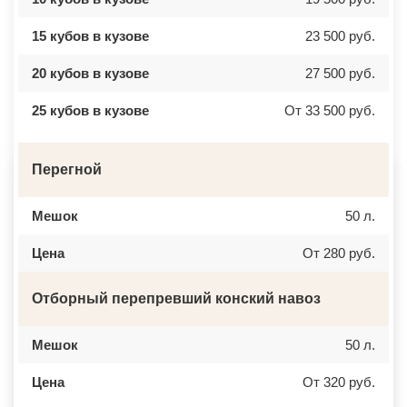
ВЕРЕЯ
НАЛЬЧИК
ВЕРХНЕЕ МЯЧКОВО
УССУРИЙСК
15 кубов в кузове
23 500 руб.
ВЕРХОВЬЕ
КАМЕНСК ШАХТИНСКИЙ
ВИДНОЕ
КРАСНОЕ СЕЛО
ВИШНЯКОВСКИЕ ДАЧИ
ОРСК
20 кубов в кузове
27 500 руб.
ВЛАСЬЕВО
БЕРЕЗНИКИ
ВНУКОВО
ЯКУТСК
25 кубов в кузове
От 33 500 руб.
ВОЛОКОЛАМСК
КАМЕНСК УРАЛЬСКИЙ
ВОРОНОВО
БАЛАБАНОВО
ВОСКРЕСЕНСК
ВОЛОСОВО
ВОСТОЧНЫЙ
СЕРТОЛОВО
Перегной
ВОСТРЯКОВО
ПЕРВОУРАЛЬСК
ВОСХОД
КИНЕЛЬ
ВЫСОКОВСК
НЕФТЕКАМСК
Мешок
50 л.
ГАЗОПРОВОД
БОГОРОДСК
ГЛАГОЛЕВО
АРТЕМ
ГЛЕБОВСКИЙ
ГОРЯЧИЙ КЛЮЧ
Цена
От 280 руб.
ГОЛИЦИНО
БОРОВИЧИ
ГОРКИ ЛЕНИНСКИЕ
ХАНТЫ МАНСИЙСК
ГОРКИ-10
ДМИТРИЕВ
Отборный перепревший конский навоз
ДАВЫДОВО
ПЕТРОПАВЛОВСК КАМЧАТСКИЙ
ДЕДЕНЕВО
АПШЕРОНСК
ДЕДОВСК
ВЕЛИКИЕ ЛУКИ
Мешок
50 л.
ДЕМИХОВО
ЛОМОНОСОВ
ДЗЕРЖИНСКИЙ
НИЖНЕКАМСК
ДМИТРОВ
КАСПИЙСК
Цена
От 320 руб.
ДОЛГОПРУДНЫЙ
АЧИНСК
ДОМОДЕДОВО
ЧЕРКЕССК