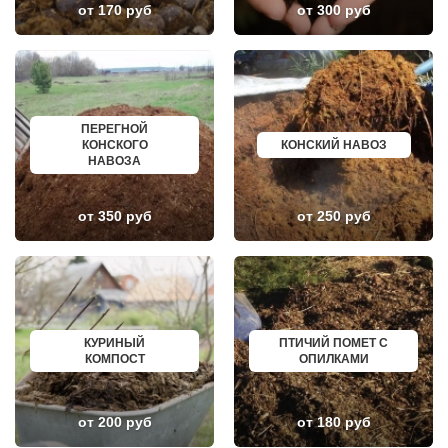
от 170 руб
от 300 руб
ЛУКИНО
КУРГАНИНСК
ЛУНЕВО
ЩЕКИНО
ЛУХОВИЦЫ
ДИМИТРОВГРАД
ЛЫТКАРИНО
СИМ
ЛЬВОВСКИЙ
МАЛОЯРОСЛАВЕЦ
ЛЮБЕРЦЫ
МАРИИНСК
ЛЮБУЧАНЫ
МИНУСИНСК
МАЛАХОВКА
ВЕРХНЯЯ ПЫШМА
ПЕРЕГНОЙ
МАЛИНО
РОССОШЬ
КОНСКОГО
КОНСКИЙ НАВОЗ
МАМЫРИ
УСТЬ ЛАБИНСК
НАВОЗА
МАРФИНО
КОМСОМОЛЬСК
МЕНДЕЛЕЕВО
РЖЕВ
МЕШКОВО
АЛЕКСЕЕВКА
от 350 руб
от 250 руб
МЕЩЕРИНО
ВЯЗЬМА
МИХНЕВО
ИШИМ
МИШЕРОНСКИЙ
ПОКРОВ
МОЖАЙСК
ЗЕЛЕНОДОЛЬСК
МОЛОДЕЖНЫЙ
ЛИВНЫ
МОЛОКОВО
БОБРОВ
МОНИНО
ЛИСКИ
МОСКОВСКИЙ
КУЗНЕЦК
КУРИНЫЙ
ПТИЧИЙ ПОМЕТ С
МУХАНОВО
БАЛАШОВ
КОМПОСТ
ОПИЛКАМИ
МЫТИЩИ
ВЫШНИЙ ВОЛОЧЕК
НАРО-ФОМИНСК
БЕЛОЯРСКИЙ
НАХАБИНО
ГУСЬ ХРУСТАЛЬНЫЙ
НЕКРАСОВКА
ИЗБЕРБАШ
от 200 руб
от 180 руб
НЕКРАСОВСКИЙ
НАЗРАНЬ
НЕМЧИНОВКА
АБИНСК