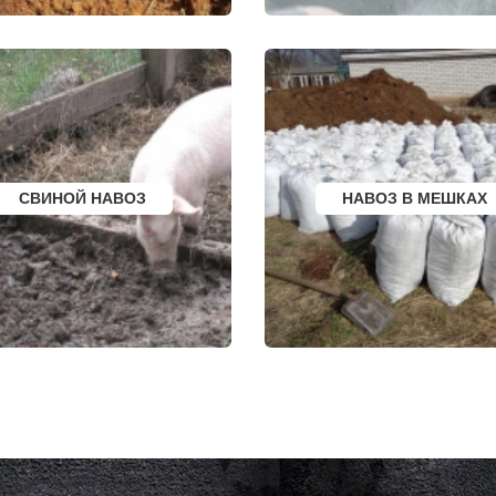
КСТОВО
МИХАЙЛОВСК
ЧАЙКОВСКИЙ
ПЕТУШКИ
РСК
НОВОЧЕРКАССК
ПРИМОРСКО АХТА
ОЛЯТОР
МИАСС
ЛЕСОСИБИРСК
АЛЬ
НАЛЬЧИК
БУДЕННОВСК
ЛИ
УССУРИЙСК
КАЛЯЗИН
ЫЙ
КАМЕНСК ШАХТИНСКИЙ
ГЛАЗОВ
КРАСНОЕ СЕЛО
РУБЦОВСК
КОЕ
ОРСК
ГУБКИН
БЕРЕЗНИКИ
КЛИНЦЫ
ЯКУТСК
УСМАНЬ
УРГ
КАМЕНСК УРАЛЬСКИЙ
КУНГУР
СВИНОЙ НАВОЗ
НАВОЗ В МЕШКАХ
БАЛАБАНОВО
КАЧКАНАР
РСК
ВОЛОСОВО
КОЗЕЛЬСК
СЕРТОЛОВО
ШАРЬЯ
ПЕРВОУРАЛЬСК
ЧИСТОПОЛЬ
КИНЕЛЬ
ЕФРЕМОВ
НЕФТЕКАМСК
ЧЕРНЯХОВСК
БОГОРОДСК
ЛЕРМОНТОВ
АРТЕМ
ТОРЖОК
ОВГОРОД
ГОРЯЧИЙ КЛЮЧ
ШУМЕРЛЯ
СК
БОРОВИЧИ
ЛЕНИНСК
К
ХАНТЫ МАНСИЙСК
ШУЯ
ДМИТРИЕВ
ТУЛУН
ЕРБУРГ
ПЕТРОПАВЛОВСК
ЧЕРЕМХОВО
КАМЧАТСКИЙ
ПРОХЛАДНЫЙ
АПШЕРОНСК
МЕЖДУРЕЧЕНСК
 ДОНУ
ВЕЛИКИЕ ЛУКИ
КИРОВО ЧЕПЕЦК