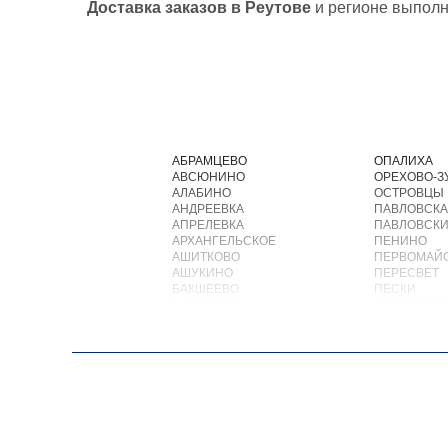
Доставка заказов в Реутове
и регионе выполн
АБРАМЦЕВО
ОПАЛИХА
АВСЮНИНО
ОРЕХОВО-З
АЛАБИНО
ОСТРОВЦЫ
АНДРЕЕВКА
ПАВЛОВСКА
АПРЕЛЕВКА
ПАВЛОВСКИ
АРХАНГЕЛЬСКОЕ
ПЕНИНО
АШИТКОВО
ПЕРВОМАЙ
АШУКИНО
ПЕРЕСВЕТ
БАКШЕЕВО
ПЕСКИ
БАЛАШИХА
ПИРОГОВС
БАРВИХА
ПОВАРОВО
БАРЫБИНО
ПОДОЛЬСК
БЕЛООЗЕРСКИЙ
ПОЛУШКИН
БЕЛООМУТ
ПОСЕЛОК В
БЕЛЫЕ СТОЛБЫ
ПОСЕЛОК Б
БОГОРОДСКОЕ
ПОСЕЛОК Б
БОЛЬШИЕ ВЯЗЕМЫ
ПОСЕЛОК В
БОЛЬШИЕ ДВОРЫ
ПОСЕЛОК В