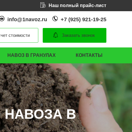
Наш полный прайс-лист
info@1navoz.ru
+7 (925) 921-19-25
чет стоимости
Заказать звонок
НАВОЗ В ГРАНУЛАХ
КОНТАКТЫ
 НАВОЗА В
 НАВОЗА В
 НАВОЗА В