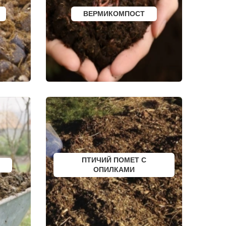
КАЛТАН
ЮРГА
ВЕРМИКОМПОСТ
ВЯТСКИЕ ПОЛЯНЫ
ОЛЕНЕГОРСК
ЛЫСЬВА
НЕРЮНГРИ
АРСК
УДОМЛЯ
АМУРСК
ЧЕБАРКУЛЬ
НОЯБРЬСК
ГОРОХОВЕЦ
КАЛАЧ
БАЛТИЙСК
ЛЮДИНОВО
МЕЩОВСК
ЕЛИЗОВО
КИСЕЛЕВСК
БОГОТОЛ
РУЗАЕВКА
ПТИЧИЙ ПОМЕТ С
БУГУРУСЛАН
ОПИЛКАМИ
АРТЕМОВСКИЙ
КРАСНОТУРЬИНСК
СЕВЕРСК
ВЕНЕВ
БЕЛОКУРИХА
 АМУРЕ
КОРЯЖМА
ЮРЬЕВ-ПОЛЬСКИЙ