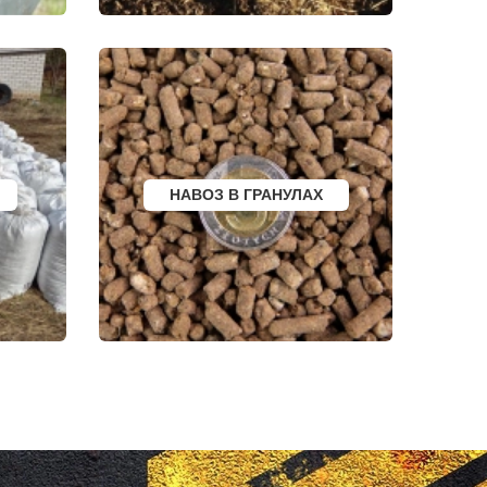
ФУРМАНОВ
НИЖНЕУДИНСК
РСК
ШЕЛЕХОВ
УРЖУМ
ЛЕБЕДЯНЬ
ЛЫСКОВО
КАЛАЧИНСК
СОРОЧИНСК
ГОРНОЗАВОДСК
ВЕРХНИЙ ТАГИЛ
КАРПИНСК
БЕЛЕВ
НАВОЗ В ГРАНУЛАХ
ДОНСКОЙ
СТАРОДУБ
БУТУРЛИНОВКА
ТАЙШЕТ
ГВАРДЕЙСК
СУХИНИЧИ
ОСИННИКИ
МОРОЗОВСК
АЛАПАЕВСК
ИЗОБИЛЬНЫЙ
МОРШАНСК
БУГУЛЬМА
БУИНСК
ЛИХОСЛАВЛЬ
СУВОРОВ
СНЕЖИНСК