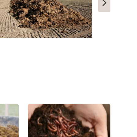
ТАШТАГОЛ
УСИНСК
НОВОТРОИЦК
ЗАРЕЧНЫЙ
НЫТВА
АРАМИЛЬ
КОТОВО
ФРОЛОВО
СЕМИЛУКИ
УСТЬ-КУТ
СЛОБОДСКОЙ
ПИКАЛЕВО
К
КОВЫЛКИНО
ПОЛЯРНЫЙ
ЫЙ
КУЛЕБАКИ
СЕРГАЧ
ПОРХОВ
РЫБНОЕ
И
АТКАРСК
ЕРШОВ
ГУБКИНСКИЙ
ЗАРИНСК
НОВОЗЫБКОВ
КИРИЛЛОВ
ЕССКИЙ
БОГУЧАР
БОРОВСК
МЕДЫНЬ
СОРТАВАЛА