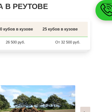
ЗАВОДОУКОВСК
 В РЕУТОВЕ
ЮЖНОУРАЛЬСК
ДЮРТЮЛИ
УЧАЛЫ
ВАЛУЙКИ
УРЮПИНСК
ЧАПЛЫГИН
МОНЧЕГОРСК
0 кубов в кузове
25 кубов в кузове
БЕЛИНСКИЙ
ПОХВИСТНЕВО
РАССКАЗОВО
26 500 руб.
От 32 500 руб.
МЕГИОН
ТОПКИ
ЗЕЛЕНОГОРСК
ДМИТРОВСК
СКОПИН
МАРКС
ПЕТРОВСК
ЗЕЛЕНОКУМСК
НУРЛАТ
ЗУБЦОВ
САЯНОГОРСК
АША
ОНЕГА
БЕЛОРЕЦК
СИБАЙ
СОВЕТСК
КОНДРОВО