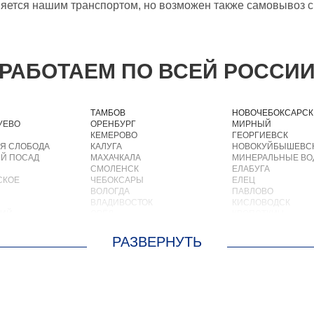
яется нашим транспортом, но возможен также самовывоз с
РАБОТАЕМ ПО ВСЕЙ РОССИ
ТАМБОВ
НОВОЧЕБОКСАРСК
УЕВО
ОРЕНБУРГ
МИРНЫЙ
КЕМЕРОВО
ГЕОРГИЕВСК
Я СЛОБОДА
КАЛУГА
НОВОКУЙБЫШЕВС
Й ПОСАД
МАХАЧКАЛА
МИНЕРАЛЬНЫЕ В
СМОЛЕНСК
ЕЛАБУГА
СКОЕ
ЧЕБОКСАРЫ
ЕЛЕЦ
ВОЛОГДА
ПАВЛОВО
ВЛАДИВОСТОК
КИСЛОВОДСК
КИЙ
ОРЁЛ
КРОПОТКИН
АСТРАХАНЬ
УСОЛЬЕ
ОРЛОВ
НИЖНЕВАРТОВСК
О
КОСТРОМА
КОРЕНОВСК
ОСКРЕСЕНСКОЕ
ПСКОВ
ПИОНЕРСКИЙ
ИОКОМБИНАТА
ВЕЛИКИЙ НОВГОРОД
КИРИШИ
ОЛЬШЕВИК
НАБЕРЕЖНЫЕ ЧЕЛНЫ
САРОВ
ОЛОДАРСКОГО
МУРМАНСК
ЧАПАЕВСК
ОРОВСКОГО
АРХАНГЕЛЬСК
АЛЕКСИН