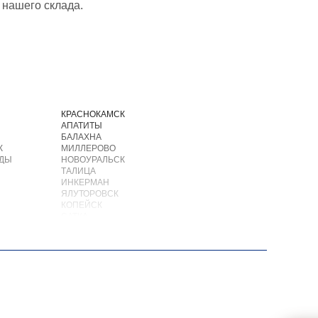
 нашего склада.
И
КРАСНОКАМСК
АПАТИТЫ
БАЛАХНА
К
МИЛЛЕРОВО
ОДЫ
НОВОУРАЛЬСК
ТАЛИЦА
ИНКЕРМАН
ЯЛУТОРОВСК
КОПЕЙСК
САТКА
АХТУБИНСК
ИШИМБАЙ
БИРОБИДЖАН
ШАРЫПОВО
ВАЛДАЙ
КУЙБЫШЕВ
СОЛИКАМСК
РОСЛАВЛЬ