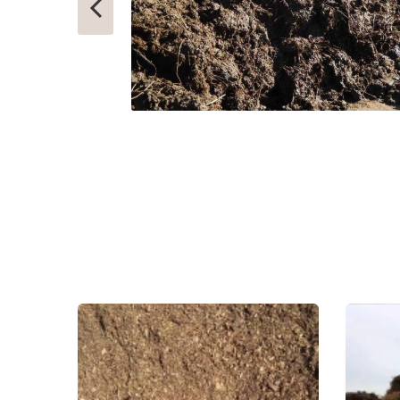
ГЛЕБОВСКИЙ
РУЗА
ГОЛИЦИНО
РЯЗАНОВС
ГОРКИ ЛЕНИНСКИЕ
СВЕРДЛОВ
ГОРКИ-10
СЕВЕРНЫЙ
ДАВЫДОВО
СЕЛО ЯМ
ДЕДЕНЕВО
СЕЛЯТИНО
ДЕДОВСК
СЕРГИЕВ П
ДЕМИХОВО
СЕРЕБРЯН
ДЗЕРЖИНСКИЙ
СЕРПУХОВ
ДМИТРОВ
СКОРОПУС
ДОЛГОПРУДНЫЙ
СНЕГИРИ
ДОМОДЕДОВО
СОЛНЕЧНО
ДОРОХОВО
СОЛНЦЕВО
ДРЕЗНА
СОФРИНО
ДРУЖБА
СОФЬИНО
ДУБКИ
СТАРАЯ КУ
ДУБНА
СТАРБЕЕВО
ДУБОВАЯ РОЩА
СТАРЫЙ ГО
ЕГОРЬЕВСК
СТОЛБОВА
ЖЕЛЕЗНОДОРОЖНЫЙ
СТУПИНО
ЖИЛЕВО
СХОДНЯ
ЖУКОВСКИЙ
СЫЧЕВО
ЗАГОРЯНСКИЙ
ТАЛДОМ
ЗАПРУДНЯ
ТЕКСТИЛЬ
ЗАРАЙСК
ТЕМПЫ
ЗАРЕЧЬЕ
ТИШКОВО
ЗВЕНИГОРОД
ТОМИЛИНО
ЗЕЛЕНОГРАД
ТРОИЦК