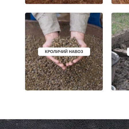
КРЮКОВО
ЩЕЛКОВО
КУБИНКА
ЩЕРБИНКА
КУПАВНА
ЭЛЕКТРОГО
КУРОВСКОЕ
ЭЛЕКТРОИЗ
ЛЕСНОЙ
ЭЛЕКТРОСТ
ЛЕТОВО
ЭЛЕКТРОУГ
ЛИКИНО-ДУЛЕВО
ЮБИЛЕЙН
ЛОБАНОВО
ЮПИТЕР
ЛОБНЯ
ЯКОВЛЕВС
ЛОПАТИНСКИЙ
ЯХРОМА
ЛОСИНО-ПЕТРОВСКИЙ
АНАПА
ЛОТОШИНО
ЕКАТЕРИНБ
КРОЛИЧИЙ НАВОЗ
ЛУКИНО
КРАСНОДАР
ЛУНЕВО
НОВОСИБИ
ЛУХОВИЦЫ
ВОРОНЕЖ
ЛЫТКАРИНО
ИРКУТСК
ЛЬВОВСКИЙ
РОСТОВ
ЛЮБЕРЦЫ
САМАРА
ЛЮБУЧАНЫ
НЕЯ
МАЛАХОВКА
ВОЛГОГРАД
МАЛИНО
НИЖНИЙ Н
МАМЫРИ
КРАСНОЯР
МАРФИНО
ЧЕЛЯБИНС
МЕНДЕЛЕЕВО
УФА
МЕШКОВО
САНКТ-ПЕТ
МЕЩЕРИНО
ПЕРМЬ
МИХНЕВО
КАЗАНЬ
МИШЕРОНСКИЙ
РОСТОВ НА