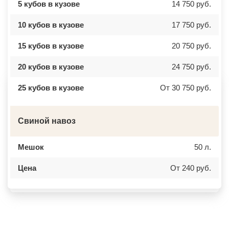
5 кубов в кузове
14 750 руб.
БЫЛОВО
ЛАБИНСК
ВАЛУЕВО
КСТОВО
ВАТУТИНКИ
ЧАЙКОВСКИЙ
10 кубов в кузове
17 750 руб.
ВЕРБИЛКИ
НОВОЧЕРКАССК
ВЕРЕЙКА
МИАСС
15 кубов в кузове
20 750 руб.
ВЕРЕЯ
НАЛЬЧИК
ВЕРХНЕЕ МЯЧКОВО
УССУРИЙСК
ВЕРХОВЬЕ
КАМЕНСК ШАХТИНСКИЙ
20 кубов в кузове
24 750 руб.
ВИДНОЕ
КРАСНОЕ СЕЛО
ВИШНЯКОВСКИЕ ДАЧИ
ОРСК
25 кубов в кузове
От 30 750 руб.
ВЛАСЬЕВО
БЕРЕЗНИКИ
ВНУКОВО
ЯКУТСК
ВОЛОКОЛАМСК
КАМЕНСК УРАЛЬСКИЙ
ВОРОНОВО
БАЛАБАНОВО
Свиной навоз
ВОСКРЕСЕНСК
ВОЛОСОВО
ВОСТОЧНЫЙ
СЕРТОЛОВО
ВОСТРЯКОВО
ПЕРВОУРАЛЬСК
ВОСХОД
КИНЕЛЬ
Мешок
50 л.
ВЫСОКОВСК
НЕФТЕКАМСК
ГАЗОПРОВОД
БОГОРОДСК
Цена
От 240 руб.
ГЛАГОЛЕВО
АРТЕМ
ГЛЕБОВСКИЙ
ГОРЯЧИЙ КЛЮЧ
ГОЛИЦИНО
БОРОВИЧИ
ГОРКИ ЛЕНИНСКИЕ
ХАНТЫ МАНСИЙСК
ГОРКИ-10
ДМИТРИЕВ
ДАВЫДОВО
ПЕТРОПАВЛОВСК КАМЧАТСКИЙ
ДЕДЕНЕВО
АПШЕРОНСК
ДЕДОВСК
ВЕЛИКИЕ ЛУКИ