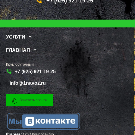
+7 (925) 921-19-25
РЕШЕТНИКОВО
КОЗЕЛЬСК
РЖАВКИ
ШАРЬЯ
РОГАЧЕВО
ЧИСТОПОЛЬ
РОГОЗИНО
ЕФРЕМОВ
РОДНИКИ
ЧЕРНЯХОВСК
РОЖДЕСТВЕНО
ЛЕРМОНТОВ
РОШАЛЬ
ТОРЖОК
УСЛУГИ
РУБЛЕВО
ШУМЕРЛЯ
РУЗА
ЛЕНИНСК
РЯЗАНОВСКИЙ
ШУЯ
ГЛАВНАЯ
СВЕРДЛОВСКИЙ
ТУЛУН
СЕВЕРНЫЙ
ЧЕРЕМХОВО
СЕЛО ЯМ
ПРОХЛАДНЫЙ
Круглосуточный
СЕЛЯТИНО
МЕЖДУРЕЧЕНСК
+7 (925) 921-19-25
СЕРГИЕВ ПОСАД
КИРОВО ЧЕПЕЦК
СЕРЕБРЯНЫЕ ПРУДЫ
БЕЛАЯ КАЛИТВА
СЕРПУХОВ
КАСИМОВ
info@1navoz.ru
СКОРОПУСКОВСКИЙ
МОЖГА
СНЕГИРИ
КЫШТЫМ
СОЛНЕЧНОГОРСК
СТРУНИНО
Заказать звонок
СОЛНЦЕВО
МАЙСКИЙ
СОФРИНО
АРСЕНЬЕВ
СОФЬИНО
ПОЛЕВСКОЙ
СТАРАЯ КУПАВНА
КИМОВСК
СТАРБЕЕВО
ДАГЕСТАНСКИЕ ОГНИ
СТАРЫЙ ГОРОДОК
ЗАВОЛЖЬЕ
СТОЛБОВАЯ
ЖИГУЛЕВСК
Фирма:
СТУПИНО
НЕФТЕГОРСК
ООО Компост-Эко