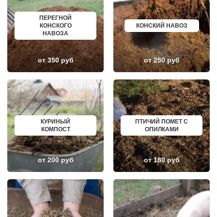
ЛОБАНОВО
РЕВДА
ЛОБНЯ
ГАГАРИН
ПЕРЕГНОЙ
ЛОПАТИНСКИЙ
ПОЧИНОК
КОНСКОГО
КОНСКИЙ НАВОЗ
ЛОСИНО-ПЕТРОВСКИЙ
ГУСЕВ
НАВОЗА
ЛОТОШИНО
КАНАШ
ЛУКИНО
КУРГАНИНСК
ЛУНЕВО
ЩЕКИНО
от 350 руб
от 250 руб
ЛУХОВИЦЫ
ДИМИТРОВГРАД
ЛЫТКАРИНО
СИМ
ЛЬВОВСКИЙ
МАЛОЯРОСЛАВЕЦ
ЛЮБЕРЦЫ
МАРИИНСК
ЛЮБУЧАНЫ
МИНУСИНСК
МАЛАХОВКА
ВЕРХНЯЯ ПЫШМА
МАЛИНО
РОССОШЬ
МАМЫРИ
УСТЬ ЛАБИНСК
КУРИНЫЙ
ПТИЧИЙ ПОМЕТ С
МАРФИНО
КОМСОМОЛЬСК
КОМПОСТ
ОПИЛКАМИ
МЕНДЕЛЕЕВО
РЖЕВ
МЕШКОВО
АЛЕКСЕЕВКА
МЕЩЕРИНО
ВЯЗЬМА
МИХНЕВО
ИШИМ
от 200 руб
от 180 руб
МИШЕРОНСКИЙ
ПОКРОВ
МОЖАЙСК
ЗЕЛЕНОДОЛЬСК
МОЛОДЕЖНЫЙ
ЛИВНЫ
МОЛОКОВО
БОБРОВ
МОНИНО
ЛИСКИ
МОСКОВСКИЙ
КУЗНЕЦК
МУХАНОВО
БАЛАШОВ
МЫТИЩИ
ВЫШНИЙ ВОЛОЧЕК