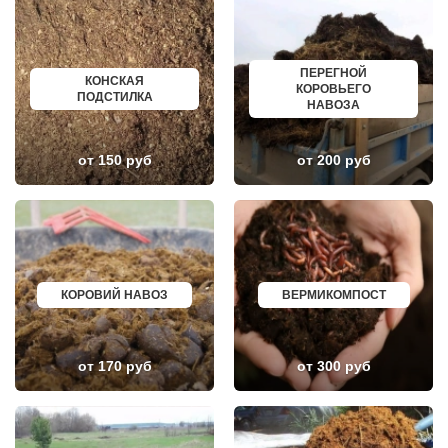
КИЕВСКИЙ
НОВОКУЙБЫШЕВСК
КЛИМОВСК
МИНЕРАЛЬНЫЕ ВОДЫ
КЛИН
ЕЛАБУГА
КЛЯЗЬМА
ЕЛЕЦ
ПЕРЕГНОЙ
КНУТОВО
ПАВЛОВО
КОНСКАЯ
КОРОВЬЕГО
КОЖИНО
КИСЛОВОДСК
ПОДСТИЛКА
НАВОЗА
КОКОШКИНО
КРОПОТКИН
КОЛЮБАКИНО
УСОЛЬЕ
КОММУНАРКА
НИЖНЕВАРТОВСК
КОНСТАНТИНОВО
КОРЕНОВСК
от 150 руб
от 200 руб
КОРЕНЕВО
ПИОНЕРСКИЙ
КОРОЛЕВ
КИРИШИ
КОСИНО
САРОВ
КОТЕЛЬНИКИ
ЧАПАЕВСК
КРАСКОВО
АЛЕКСИН
КРАСНАЯ ПАХРА
БЕЛОРЕЧЕНСК
КРАСНОАРМЕЙСК
БОЛЬШОЙ КАМЕНЬ
КРАСНОГОРСК
КИРЖАЧ
КОРОВИЙ НАВОЗ
ВЕРМИКОМПОСТ
КРАСНОЗАВОДСК
ПРИОЗЕРСК
КРАСНОЗНАМЕНСК
САЛЬСК
КРАТОВО
ТОБОЛЬСК
КРЮКОВО
ВОТКИНСК
КУБИНКА
КИЗЛЯР
от 170 руб
от 300 руб
КУПАВНА
БЕРДСК
КУРОВСКОЕ
НЕФТЕЮГАНСК
ЛЕСНОЙ
ВОЛХОВ
ЛЕТОВО
САЛАВАТ
ЛИКИНО-ДУЛЕВО
СОСНОВЫЙ БОР