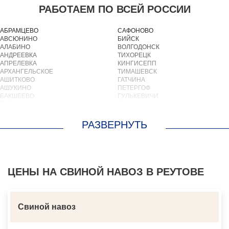
РАБОТАЕМ ПО ВСЕЙ РОССИИ
АБРАМЦЕВО
САФОНОВО
АВСЮНИНО
БИЙСК
АЛАБИНО
ВОЛГОДОНСК
АНДРЕЕВКА
ТИХОРЕЦК
АПРЕЛЕВКА
КИНГИСЕПП
АРХАНГЕЛЬСКОЕ
ТИМАШЕВСК
АШИТКОВО
ГАТЧИНА
АШУКИНО
ПЕТЕРГОФ
БАКШЕЕВО
ГУЛЬКЕВИЧИ
БАЛАШИХА
ВЫКСА
БАРВИХА
БЕРЕЗОВСКИЙ
БАРЫБИНО
ВЫБОРГ
БЕЛООЗЕРСКИЙ
ТУАПСЕ
БЕЛООМУТ
ЗИМА
БЕЛЫЕ СТОЛБЫ
БРАТСК
БОГОРОДСКОЕ
СЕВЕРОДВИНСК
БОЛЬШИЕ ВЯЗЕМЫ
БАЛАКОВО
БОЛЬШИЕ ДВОРЫ
ЦЕНЫ НА СВИНОЙ НАВОЗ В РЕУТОВЕ
НАХОДКА
БОЛЬШОЕ БУНЬКОВО
КОЛПИНО
БОРОДИНО
ЕЙСК
БОТАКОВО
ВОЛЖСК
БРОННИЦЫ
НОВЫЙ УРЕНГОЙ
Свиной навоз
БУРЦЕВО
ЛЮБИМ
БУТОВО
ОСТРОВ
БЫКОВО
АЗОВ